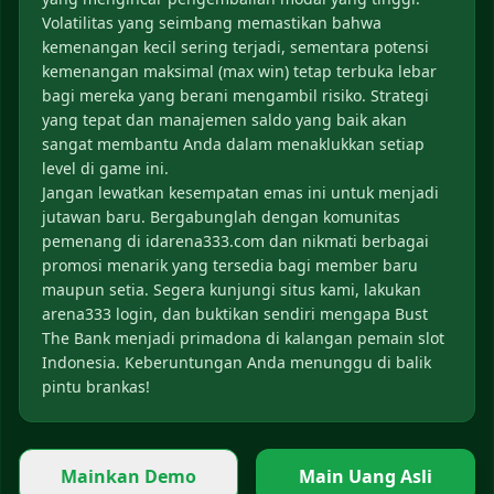
Volatilitas yang seimbang memastikan bahwa
kemenangan kecil sering terjadi, sementara potensi
kemenangan maksimal (max win) tetap terbuka lebar
bagi mereka yang berani mengambil risiko. Strategi
yang tepat dan manajemen saldo yang baik akan
sangat membantu Anda dalam menaklukkan setiap
level di game ini.
Jangan lewatkan kesempatan emas ini untuk menjadi
jutawan baru. Bergabunglah dengan komunitas
pemenang di idarena333.com dan nikmati berbagai
promosi menarik yang tersedia bagi member baru
maupun setia. Segera kunjungi situs kami, lakukan
arena333 login, dan buktikan sendiri mengapa Bust
The Bank menjadi primadona di kalangan pemain slot
Indonesia. Keberuntungan Anda menunggu di balik
pintu brankas!
Mainkan Demo
Main Uang Asli