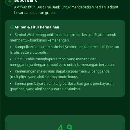
Bobol Bank
4
Aktifkan fitur 'Bust The Bank' untuk mendapatkan hadiah jackpot
besar dan putaran gratis.
Aturan & Fitur Permainan
Simbol Wild menggantikan semua simbol kecuali Scatter untuk
membentuk kombinasi kemenangan.
Kumpulkan 3 atau lebih simbol Scatter untuk memicu 10 Putaran
Gratis secara otomatis.
Fitur Tumble menghapus simbol yang menang dan
menggantinya dengan simbol baru untuk kemenangan beruntun.
Kemenangan maksimum dapat dicapai melalui pengganda
(multiplier) yang aktif selama mode bonus.
Semua pembayaran dihitung berdasarkan garis pembayaran
(paylines) yang aktif saat putaran dilakukan.
4.9