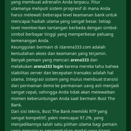
yang membuat adrenalin Anda terpacu. Fitur
utamanya meliputi sistem progresif di mana Anda
harus melewati beberapa level keamanan bank untuk
mencapai hadiah utama yang sangat besar. Setiap
level memberikan tantangan berbeda dengan simbol-
simbol berbayar tinggi yang memperbesar peluang
kemenangan Anda.
Keunggulan bermain di idarena333.com adalah
kemudahan akses dan keamanan yang terjamin.
Banyak pemain yang mencari
arena333
dan
melakukan
arena333 login
karena mereka tahu bahwa
stabilitas server dan kecepatan transaksi adalah hal
utama. Integrasi sistem yang mulus membuat transisi
dari permainan demo ke permainan uang asli menjadi
sangat cepat, sehingga Anda tidak akan melewatkan
momen keberuntungan Anda saat bermain Bust The
Bank.
Dari sisi teknis, Bust The Bank memiliki RTP yang
sangat kompetitif, yakni mencapai 97.2%, yang
menjadikannya salah satu pilihan utama bagi pemain
yang mengincar pengembalian modal yang tinggi.