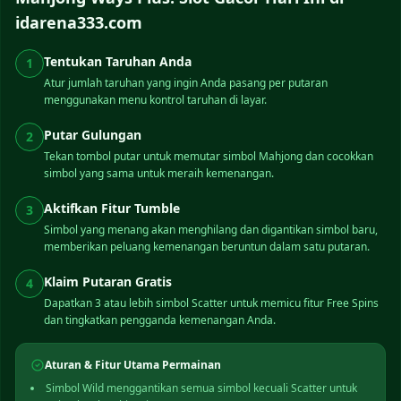
idarena333.com
Tentukan Taruhan Anda
1
Atur jumlah taruhan yang ingin Anda pasang per putaran
menggunakan menu kontrol taruhan di layar.
Putar Gulungan
2
Tekan tombol putar untuk memutar simbol Mahjong dan cocokkan
simbol yang sama untuk meraih kemenangan.
Aktifkan Fitur Tumble
3
Simbol yang menang akan menghilang dan digantikan simbol baru,
memberikan peluang kemenangan beruntun dalam satu putaran.
Klaim Putaran Gratis
4
Dapatkan 3 atau lebih simbol Scatter untuk memicu fitur Free Spins
dan tingkatkan pengganda kemenangan Anda.
Aturan & Fitur Utama Permainan
Simbol Wild menggantikan semua simbol kecuali Scatter untuk