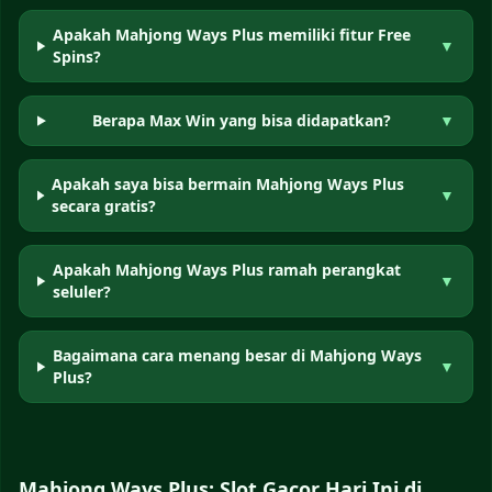
Apakah Mahjong Ways Plus memiliki fitur Free
▼
Spins?
Berapa Max Win yang bisa didapatkan?
▼
Apakah saya bisa bermain Mahjong Ways Plus
▼
secara gratis?
Apakah Mahjong Ways Plus ramah perangkat
▼
seluler?
Bagaimana cara menang besar di Mahjong Ways
▼
Plus?
Mahjong Ways Plus: Slot Gacor Hari Ini di