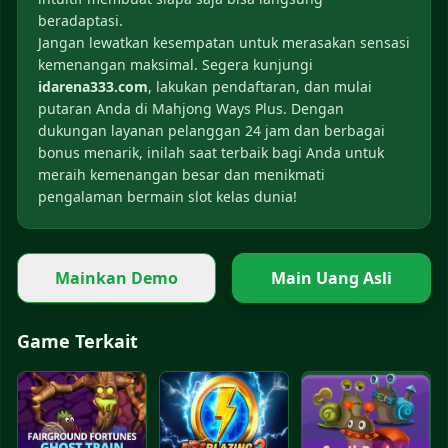
beradaptasi.
Jangan lewatkan kesempatan untuk merasakan sensasi
kemenangan maksimal. Segera kunjungi
idarena333.com
, lakukan pendaftaran, dan mulai
putaran Anda di Mahjong Ways Plus. Dengan
dukungan layanan pelanggan 24 jam dan berbagai
bonus menarik, inilah saat terbaik bagi Anda untuk
meraih kemenangan besar dan menikmati
pengalaman bermain slot kelas dunia!
Mainkan Demo
Main Uang Asli
Game Terkait