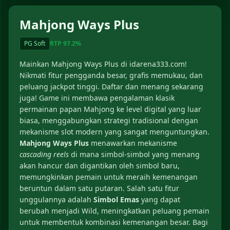
▶
Mahjong Ways Plus
PG Soft
RTP 97.2%
Mainkan Mahjong Ways Plus di idarena333.com!
Nikmati fitur pengganda besar, grafis memukau, dan
peluang jackpot tinggi. Daftar dan menang sekarang
juga! Game ini membawa pengalaman klasik
permainan papan Mahjong ke level digital yang luar
biasa, menggabungkan strategi tradisional dengan
mekanisme slot modern yang sangat menguntungkan.
Mahjong Ways Plus
menawarkan mekanisme
cascading reels
di mana simbol-simbol yang menang
akan hancur dan digantikan oleh simbol baru,
memungkinkan pemain untuk meraih kemenangan
beruntun dalam satu putaran. Salah satu fitur
unggulannya adalah
Simbol Emas
yang dapat
berubah menjadi Wild, meningkatkan peluang pemain
untuk membentuk kombinasi kemenangan besar. Bagi